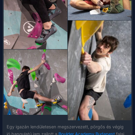
Egy igazán lendületesen megszervezett, pörgős és végig
jó hangulatú jam zajlott a
Boulder Academy Budapest
falai