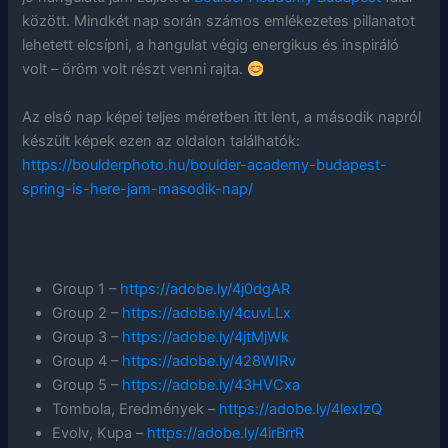
között. Mindkét nap során számos emlékezetes pillanatot
lehetett elcsípni, a hangulat végig energikus és inspiráló
volt – öröm volt részt venni rajta.
Az első nap képei teljes méretben itt lent, a második napról
készült képek ezen az oldalon találhatók:
https://boulderphoto.hu/boulder-academy-budapest-
spring-is-here-jam-masodik-nap/
Group 1 –
https://adobe.ly/4j0dgAR
Group 2 –
https://adobe.ly/4cuvLLx
Group 3 –
https://adobe.ly/4jtMjWk
Group 4 –
https://adobe.ly/428WIRv
Group 5 –
https://adobe.ly/43HVCxa
Tombola, Eredmények –
https://adobe.ly/4lexIzQ
Evolv, Kupa –
https://adobe.ly/4irBrrR