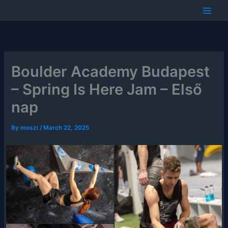
Skip
to
content
Boulder Academy Budapest
– Spring Is Here Jam – Első
nap
By
moszi
/
March 22, 2025