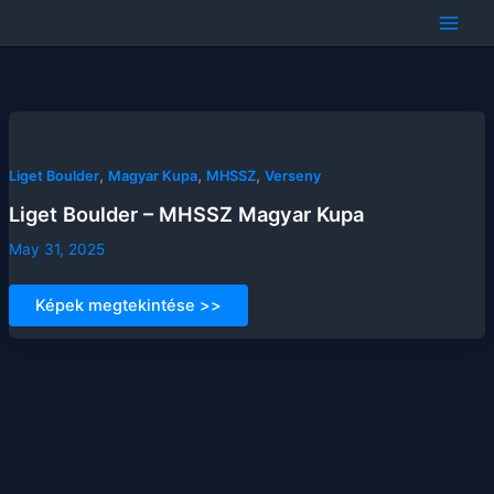
Skip
to
content
,
,
,
Liget Boulder
Magyar Kupa
MHSSZ
Verseny
Liget Boulder – MHSSZ Magyar Kupa
May 31, 2025
Liget
Képek megtekintése >>
Boulder
–
MHSSZ
Magyar
Kupa